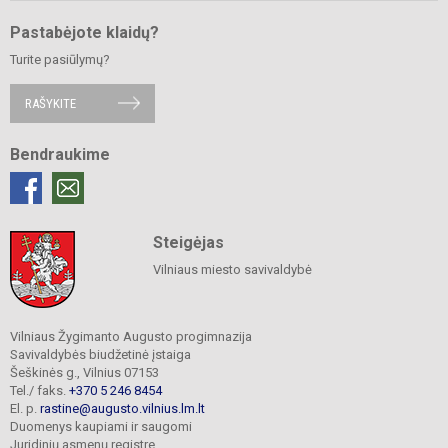
Pastabėjote klaidų?
Turite pasiūlymų?
RAŠYKITE
Bendraukime
Steigėjas
Vilniaus miesto savivaldybė
Vilniaus Žygimanto Augusto progimnazija
Savivaldybės biudžetinė įstaiga
Šeškinės g., Vilnius 07153
Tel./ faks.
+370 5 246 8454
El. p.
rastine@augusto.vilnius.lm.lt
Duomenys kaupiami ir saugomi
Juridinių asmenų registre