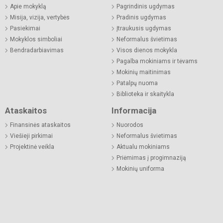
Apie mokyklą
Pagrindinis ugdymas
Misija, vizija, vertybės
Pradinis ugdymas
Pasiekimai
Įtraukusis ugdymas
Mokyklos simboliai
Neformalus švietimas
Bendradarbiavimas
Visos dienos mokykla
Pagalba mokiniams ir tėvams
Mokinių maitinimas
Patalpų nuoma
Biblioteka ir skaitykla
Ataskaitos
Informacija
Finansinės ataskaitos
Nuorodos
Viešieji pirkimai
Neformalus švietimas
Projektinė veikla
Aktualu mokiniams
Priėmimas į progimnaziją
Mokinių uniforma