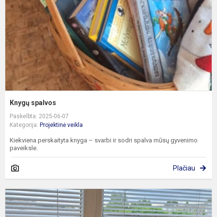
Knygų spalvos
Paskelbta: 2025-06-07
Kategorija:
Projektinė veikla
Kiekviena perskaityta knyga – svarbi ir sodri spalva mūsų gyvenimo
paveiksle.
Plačiau
R
e
ir