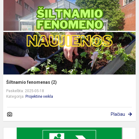
(
Šiltnamio fenomenas (2)
Paskelbta: 2025-05-18
Kategorija:
Projektinė veikla
Plačiau
V
y