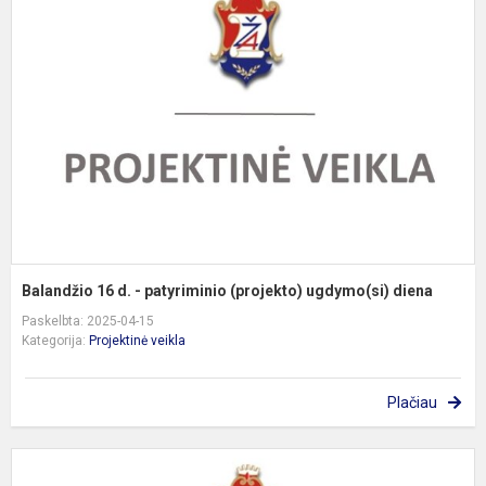
d
-
p
(
u
d
Balandžio 16 d. - patyriminio (projekto) ugdymo(si) diena
Paskelbta: 2025-04-15
Kategorija:
Projektinė veikla
Plačiau
K
2