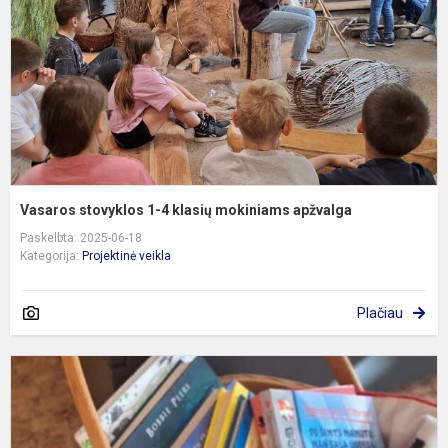
k
m
a
Vasaros stovyklos 1-4 klasių mokiniams apžvalga
Paskelbta: 2025-06-18
Kategorija:
Projektinė veikla
Plačiau
K
s