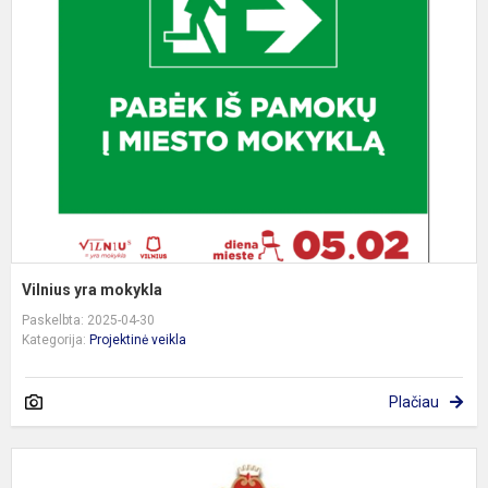
m
Vilnius yra mokykla
Paskelbta: 2025-04-30
Kategorija:
Projektinė veikla
Plačiau
B
1