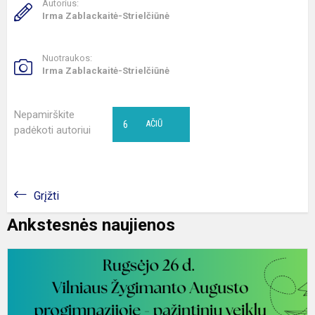
Autorius:
Irma Zablackaitė-Strielčiūnė
Nuotraukos:
Irma Zablackaitė-Strielčiūnė
Nepamirškite
6
AČIŪ
padėkoti autoriui
Grįžti
Ankstesnės naujienos
2
m
r
2