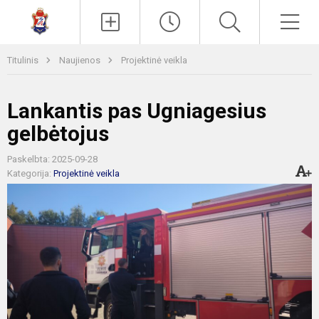
Paieška
Men
Titulinis
Naujienos
Projektinė veikla
Lankantis pas Ugniagesius
gelbėtojus
Paskelbta: 2025-09-28
Kategorija:
Projektinė veikla