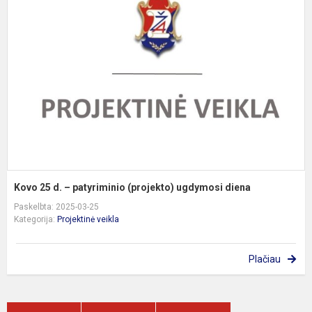
d
–
p
(
u
d
Kovo 25 d. – patyriminio (projekto) ugdymosi diena
Paskelbta: 2025-03-25
Kategorija:
Projektinė veikla
Plačiau