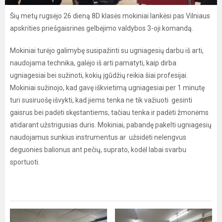
Šių metų rugsėjo 26 dieną 8D klasės mokiniai lankėsi pas Vilniaus
apskrities priešgaisrinės gelbėjimo valdybos 3-oji komandą.
Mokiniai turėjo galimybę susipažinti su ugniagesių darbu iš arti,
naudojama technika, galėjo iš arti pamatyti, kaip dirba
ugniagesiai bei sužinoti, kokių įgūdžių reikia šiai profesijai.
Mokiniai sužinojo, kad gavę iškvietimą ugniagesiai per 1 minutę
turi susiruošę išvykti, kad jiems tenka ne tik važiuoti gesinti
gaisrus bei padėti skęstantiems, tačiau tenka ir padėti žmonėms
atidarant užstrigusias duris. Mokiniai, pabandę pakelti ugniagesių
naudojamus sunkius instrumentus ar užsidėti nelengvus
deguonies balionus ant pečių, suprato, kodėl labai svarbu
sportuoti.