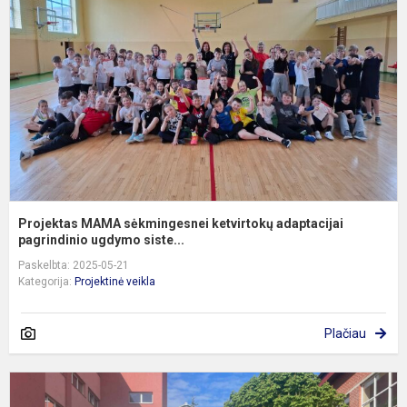
s
k
a
p
Projektas MAMA sėkmingesnei ketvirtokų adaptacijai
pagrindinio ugdymo siste...
Paskelbta: 2025-05-21
Kategorija:
Projektinė veikla
Plačiau
Š
f