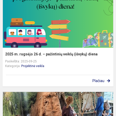
d
–
p
v
(
d
2025 m. rugsėjo 26 d. – pažintinių veiklų (išvykų) diena
Paskelbta: 2025-09-25
Kategorija:
Projektinė veikla
Plačiau
V
s
1
4