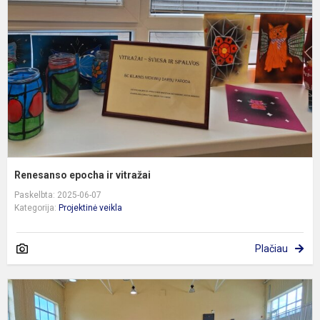
v
Renesanso epocha ir vitražai
Paskelbta: 2025-06-07
Kategorija:
Projektinė veikla
Plačiau
P