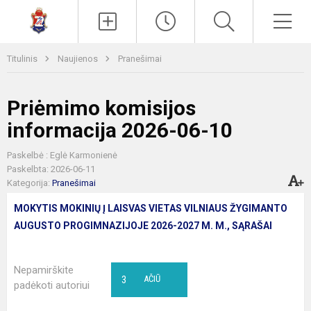
Paieška
Men
Titulinis
Naujienos
Pranešimai
Priėmimo komisijos
informacija 2026-06-10
Paskelbė : Eglė Karmonienė
Paskelbta: 2026-06-11
Kategorija:
Pranešimai
MOKYTIS MOKINIŲ Į LAISVAS VIETAS VILNIAUS ŽYGIMANTO
AUGUSTO PROGIMNAZIJOJE 2026-2027 M. M., SĄRAŠAI
Nepamirškite
3
AČIŪ
padėkoti autoriui