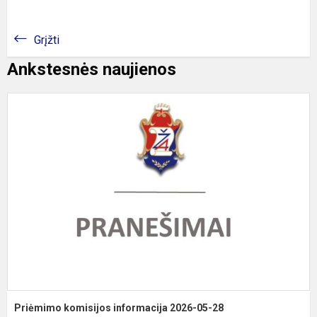
Grįžti
Ankstesnės naujienos
P
k
i
2
0
2
Priėmimo komisijos informacija 2026-05-28