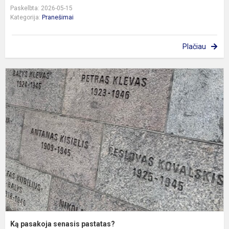
Paskelbta: 2026-05-15
Kategorija:
Pranešimai
Plačiau
K
p
s
p
Ką pasakoja senasis pastatas?