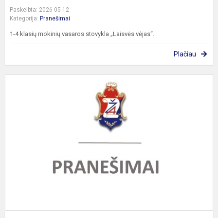
Paskelbta: 2026-05-12
Kategorija:
Pranešimai
1-4 klasių mokinių vasaros stovykla „Laisvės vėjas“.
Plačiau
P
k
i
2
0
0