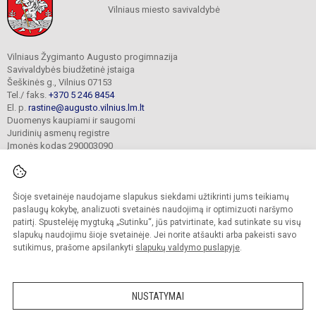
Vilniaus miesto savivaldybė
Vilniaus Žygimanto Augusto progimnazija
Savivaldybės biudžetinė įstaiga
Šeškinės g., Vilnius 07153
Tel./ faks.
+370 5 246 8454
El. p.
rastine@augusto.vilnius.lm.lt
Duomenys kaupiami ir saugomi
Juridinių asmenų registre
Įmonės kodas 290003090
Šioje svetainėje naudojame slapukus siekdami užtikrinti jums teikiamų
© 2021. Vilniaus Žygimanto Augusto progimnazija. Visos teisės saugomos.
paslaugų kokybę, analizuoti svetainės naudojimą ir optimizuoti naršymo
Kopijuoti turinį be raštiško mokyklos sutikimo griežtai draudžiama.
patirtį. Spustelėję mygtuką „Sutinku“, jūs patvirtinate, kad sutinkate su visų
slapukų naudojimu šioje svetainėje. Jei norite atšaukti arba pakeisti savo
Versija neįgaliesiems
Slapukų valdymas
sutikimus, prašome apsilankyti
slapukų valdymo puslapyje
.
Mes kuriame mokykloms
SVETAINESMOKYKLOMS.LT
NUSTATYMAI