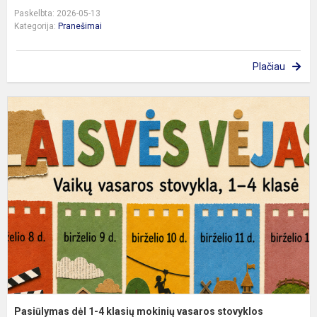
Paskelbta: 2026-05-13
Kategorija:
Pranešimai
Plačiau
P
d
1
4
k
m
v
s
Pasiūlymas dėl 1-4 klasių mokinių vasaros stovyklos