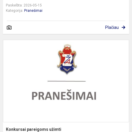
Paskelbta: 2026-05-15
Kategorija:
Pranešimai
Plačiau
K
p
u
Konkursai pareigoms užimti