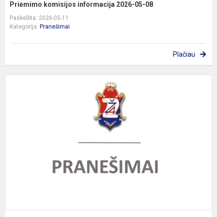
Priėmimo komisijos informacija 2026-05-08
Paskelbta: 2026-05-11
Kategorija:
Pranešimai
Plačiau
G
1
d
p
l