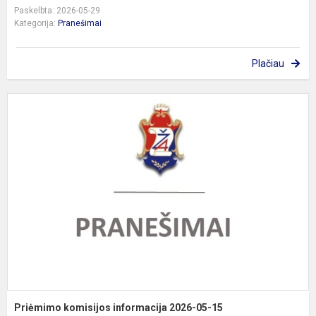
Paskelbta: 2026-05-29
Kategorija:
Pranešimai
Plačiau
P
k
i
2
0
1
Priėmimo komisijos informacija 2026-05-15