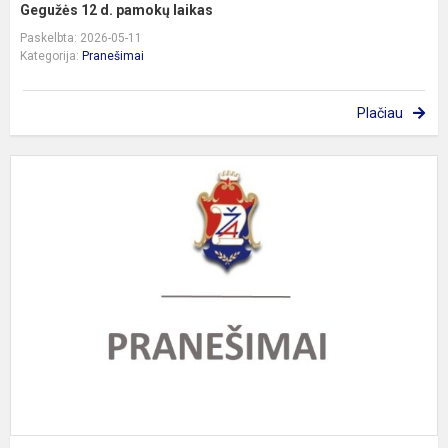
Gegužės 12 d. pamokų laikas
Paskelbta: 2026-05-11
Kategorija:
Pranešimai
Plačiau
P
k
i
2
0
0