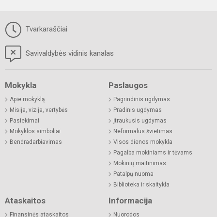
Tvarkaraščiai
Savivaldybės vidinis kanalas
Mokykla
Paslaugos
Apie mokyklą
Pagrindinis ugdymas
Misija, vizija, vertybės
Pradinis ugdymas
Pasiekimai
Įtraukusis ugdymas
Mokyklos simboliai
Neformalus švietimas
Bendradarbiavimas
Visos dienos mokykla
Pagalba mokiniams ir tėvams
Mokinių maitinimas
Patalpų nuoma
Biblioteka ir skaitykla
Ataskaitos
Informacija
Finansinės ataskaitos
Nuorodos