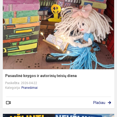
k
ir
a
t
d
Pasaulinė knygos ir autorinių teisių diena
Paskelbta: 2026-04-22
Kategorija:
Pranešimai
Plačiau
P