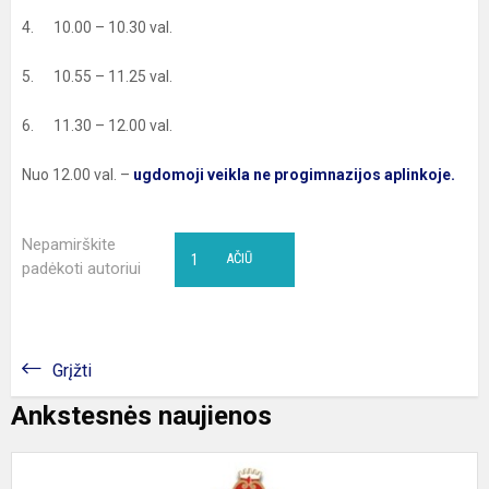
4. 10.00 – 10.30 val.
5. 10.55 – 11.25 val.
6. 11.30 – 12.00 val.
Nuo 12.00 val. –
ugdomoji veikla ne progimnazijos aplinkoje.
Nepamirškite
1
AČIŪ
padėkoti autoriui
Grįžti
Ankstesnės naujienos
P