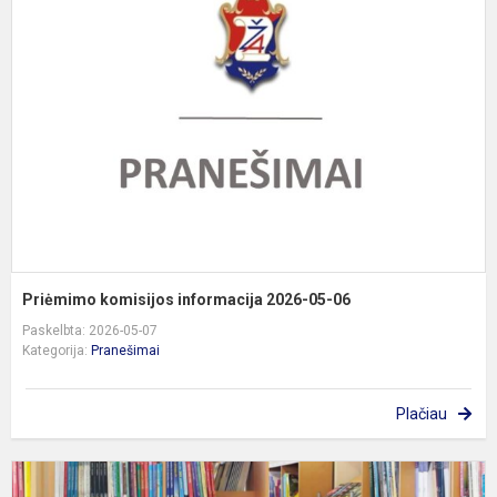
k
i
2
0
0
Priėmimo komisijos informacija 2026-05-06
Paskelbta: 2026-05-07
Kategorija:
Pranešimai
Plačiau
G