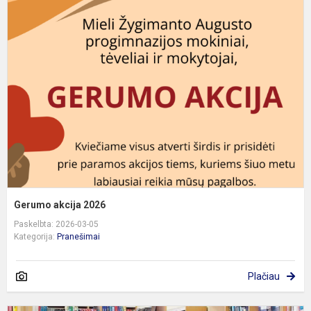
G
a
2
Gerumo akcija 2026
Paskelbta: 2026-03-05
Kategorija:
Pranešimai
Plačiau