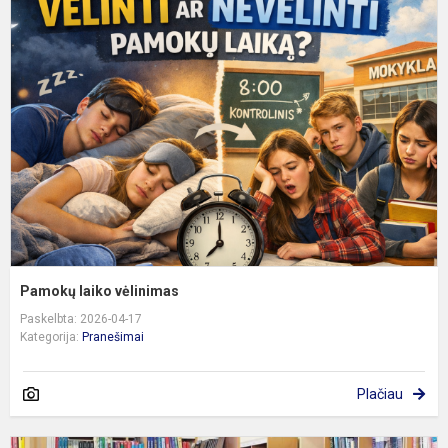
l
v
Pamokų laiko vėlinimas
Paskelbta: 2026-04-17
Kategorija:
Pranešimai
Plačiau
B