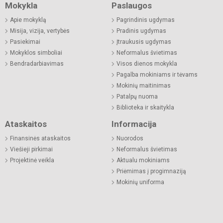
Mokykla
Paslaugos
Apie mokyklą
Pagrindinis ugdymas
Misija, vizija, vertybės
Pradinis ugdymas
Pasiekimai
Įtraukusis ugdymas
Mokyklos simboliai
Neformalus švietimas
Bendradarbiavimas
Visos dienos mokykla
Pagalba mokiniams ir tėvams
Mokinių maitinimas
Patalpų nuoma
Biblioteka ir skaitykla
Ataskaitos
Informacija
Finansinės ataskaitos
Nuorodos
Viešieji pirkimai
Neformalus švietimas
Projektinė veikla
Aktualu mokiniams
Priėmimas į progimnaziją
Mokinių uniforma