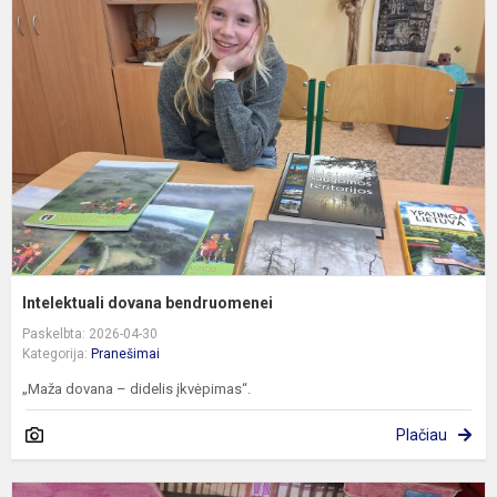
d
b
Intelektuali dovana bendruomenei
Paskelbta: 2026-04-30
Kategorija:
Pranešimai
„Maža dovana – didelis įkvėpimas“.
Plačiau
P