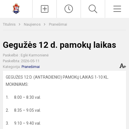
Paieška
Men
Titulinis
Naujienos
Pranešimai
Gegužės 12 d. pamokų laikas
Paskelbė : Eglė Karmonienė
Paskelbta: 2026-05-11
Kategorija:
Pranešimai
GEGUŽĖS 12 D. (ANTRADIENIO) PAMOKŲ LAIKAS 1-10 KL.
MOKINIAMS:
1. 8.00 – 8.30 val.
2. 8.35 – 9.05 val.
3. 9.10 – 9.40 val.