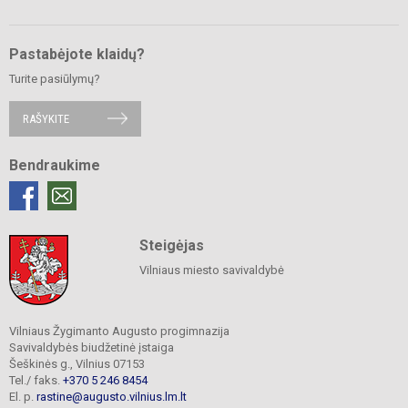
Pastabėjote klaidų?
Turite pasiūlymų?
RAŠYKITE
Bendraukime
Steigėjas
Vilniaus miesto savivaldybė
Vilniaus Žygimanto Augusto progimnazija
Savivaldybės biudžetinė įstaiga
Šeškinės g., Vilnius 07153
Tel./ faks.
+370 5 246 8454
El. p.
rastine@augusto.vilnius.lm.lt