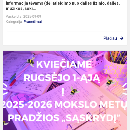
Informacija tėvams (dėl atleidimo nuo dalies fizinio, dailės,
muzikos, šoki...
Paskelbta: 2025-09-09
Kategorija:
Pranešimai
Plačiau
R
1
oj