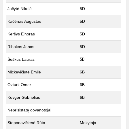
Jočytė Nikolė
5D
Kačėnas Augustas
5D
Keršys Einoras
5D
Ribokas Jonas
5D
Šeškus Lauras
5D
Mickevičiūtė Emilė
6B
Ozturk Omer
6B
Kovger Gabrielius
6B
Neprisistatę dovanotojai
Steponavičienė Rūta
Mokytoja