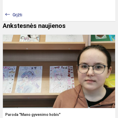
Grįžti
Ankstesnės naujienos
P
"
g
h
Paroda "Mano gyvenimo hobis"