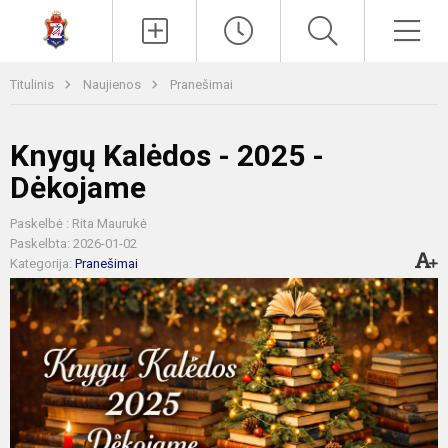
Paieška
Men
Titulinis
Naujienos
Pranešimai
Knygų Kalėdos - 2025 -
Dėkojame
Paskelbė : Rita Maurukė
Paskelbta: 2026-01-02
Kategorija:
Pranešimai