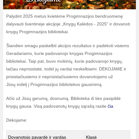
Palydint 2025 metus kvietėme Progimnazijos bendruomenę
dalyvauti šventinėje akcijoje „Knygų Kalėdos - 2025“ ir dovanoti
knygų Progimnazijos bibliotekai.
Šiandien smagu paskelbti akcijos rezultatus ir padėkoti visiems
Geradariams, kurie padovanojo knygas Progimnazijos
bibliotekai. Taip pat, buvo mokinių, kurie padovanojo knygų,
tačiau neprisistatė, todėl jų vardai neskelbiami. DĖKOJAME ir
prisistačiusiems ir neprisistačiusiems dovanotojams už
Jūsų indėlį į Progimnazijos bibliotekos gausinimą.
Ačiū už Jūsų gerumą, dosnumą. Biblioteka iš ties pasipildė
knygų gausa. Visą padovanotų knygų sąrašą rasite
čia
Dėkojame:
Dovanotojo pavardė ir vardas
Klasė