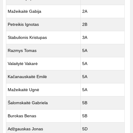
Mažeikaitė Gabija
2A
Petreikis Ignotas
2B
Stabulionis Kristupas
3A
Razmys Tomas
5A
Valaitytė Vakarė
5A
Kačanauskaitė Emilė
5A
Mažeikaitė Ugnė
5A
Šalomskaitė Gabriela
5B
Burokas Benas
5B
Adžgauskas Jonas
5D