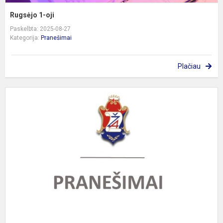
Rugsėjo 1-oji
Paskelbta: 2025-08-27
Kategorija:
Pranešimai
Plačiau
P
d
s
p
m
t
s