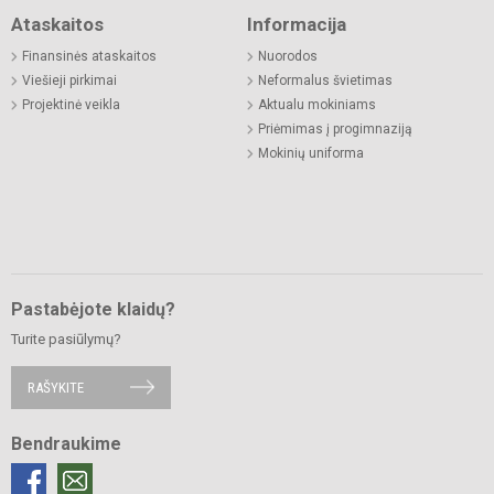
Ataskaitos
Informacija
Finansinės ataskaitos
Nuorodos
Viešieji pirkimai
Neformalus švietimas
Projektinė veikla
Aktualu mokiniams
Priėmimas į progimnaziją
Mokinių uniforma
Pastabėjote klaidų?
Turite pasiūlymų?
RAŠYKITE
Bendraukime