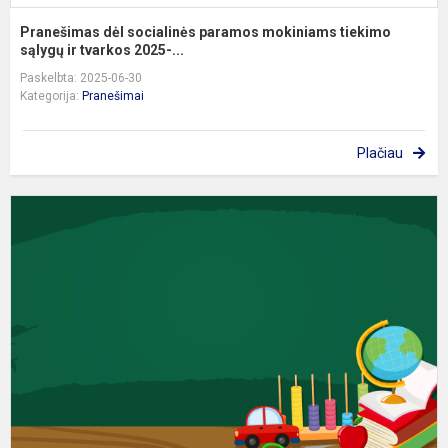
Pranešimas dėl socialinės paramos mokiniams tiekimo
sąlygų ir tvarkos 2025-...
Paskelbta: 2025-06-30
Kategorija:
Pranešimai
Plačiau
I
n
p
m
m
t
2
20