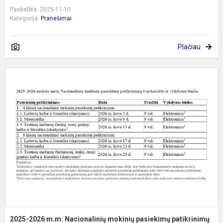
Paskelbta: 2025-11-10
Kategorija:
Pranešimai
Plačiau
2
2
m
N
m
p
p
(..
2025-2026 m.m. Nacionalinių mokinių pasiekimų patikrinimų