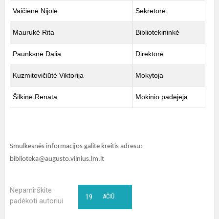
Vaičienė Nijolė
Sekretorė
Maurukė Rita
Bibliotekininkė
Paunksnė Dalia
Direktorė
Kuzmitovičiūtė Viktorija
Mokytoja
Šilkinė Renata
Mokinio padėjėja
Smulkesnės informacijos galite kreitis adresu:
biblioteka@augusto.vilnius.lm.lt
Nepamirškite
19
AČIŪ
padėkoti autoriui