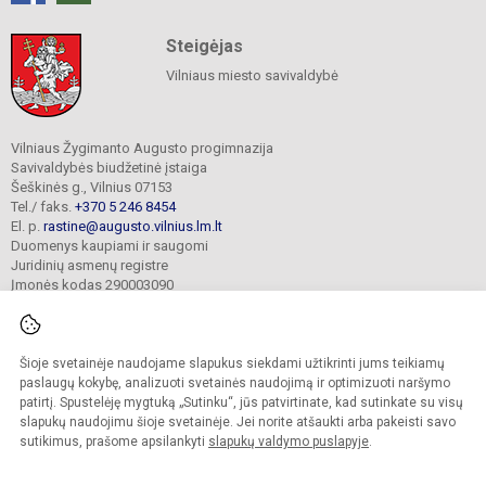
Steigėjas
Vilniaus miesto savivaldybė
Vilniaus Žygimanto Augusto progimnazija
Savivaldybės biudžetinė įstaiga
Šeškinės g., Vilnius 07153
Tel./ faks.
+370 5 246 8454
El. p.
rastine@augusto.vilnius.lm.lt
Duomenys kaupiami ir saugomi
Juridinių asmenų registre
Įmonės kodas 290003090
Šioje svetainėje naudojame slapukus siekdami užtikrinti jums teikiamų
© 2021. Vilniaus Žygimanto Augusto progimnazija. Visos teisės saugomos.
paslaugų kokybę, analizuoti svetainės naudojimą ir optimizuoti naršymo
Kopijuoti turinį be raštiško mokyklos sutikimo griežtai draudžiama.
patirtį. Spustelėję mygtuką „Sutinku“, jūs patvirtinate, kad sutinkate su visų
slapukų naudojimu šioje svetainėje. Jei norite atšaukti arba pakeisti savo
Versija neįgaliesiems
Slapukų valdymas
sutikimus, prašome apsilankyti
slapukų valdymo puslapyje
.
Mes kuriame mokykloms
SVETAINESMOKYKLOMS.LT