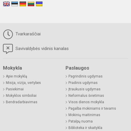
Tvarkaraščiai
Savivaldybės vidinis kanalas
Mokykla
Paslaugos
Apie mokyklą
Pagrindinis ugdymas
Misija, vizija, vertybės
Pradinis ugdymas
Pasiekimai
Įtraukusis ugdymas
Mokyklos simboliai
Neformalus švietimas
Bendradarbiavimas
Visos dienos mokykla
Pagalba mokiniams ir tėvams
Mokinių maitinimas
Patalpų nuoma
Biblioteka ir skaitykla