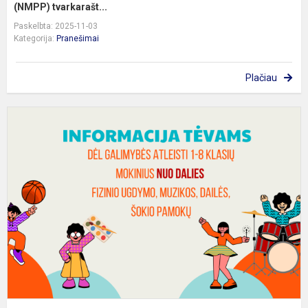
(NMPP) tvarkarašt...
Paskelbta: 2025-11-03
Kategorija:
Pranešimai
Plačiau
I
t
(
a
n
d
f
da