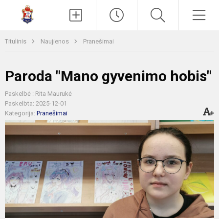
Paieška
Men
Titulinis
Naujienos
Pranešimai
Paroda "Mano gyvenimo hobis"
Paskelbė : Rita Maurukė
Paskelbta: 2025-12-01
Kategorija:
Pranešimai