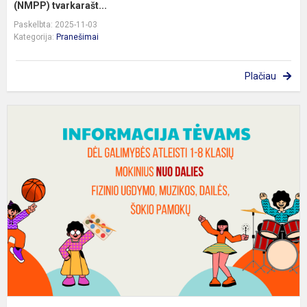
(NMPP) tvarkarašt...
Paskelbta: 2025-11-03
Kategorija:
Pranešimai
Plačiau
I
t
(
a
n
d
f
da