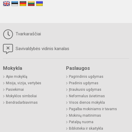
Tvarkaraščiai
Savivaldybės vidinis kanalas
Mokykla
Paslaugos
Apie mokyklą
Pagrindinis ugdymas
Misija, vizija, vertybės
Pradinis ugdymas
Pasiekimai
Įtraukusis ugdymas
Mokyklos simboliai
Neformalus švietimas
Bendradarbiavimas
Visos dienos mokykla
Pagalba mokiniams ir tėvams
Mokinių maitinimas
Patalpų nuoma
Biblioteka ir skaitykla