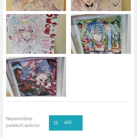
Nepamirškite
23
AČIŪ
padėkoti autoriui