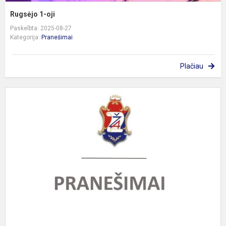
Rugsėjo 1-oji
Paskelbta: 2025-08-27
Kategorija:
Pranešimai
Plačiau
P
d
s
p
m
t
s