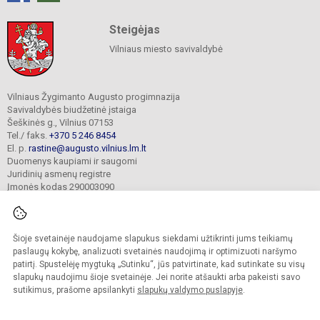
Steigėjas
Vilniaus miesto savivaldybė
Vilniaus Žygimanto Augusto progimnazija
Savivaldybės biudžetinė įstaiga
Šeškinės g., Vilnius 07153
Tel./ faks.
+370 5 246 8454
El. p.
rastine@augusto.vilnius.lm.lt
Duomenys kaupiami ir saugomi
Juridinių asmenų registre
Įmonės kodas 290003090
Šioje svetainėje naudojame slapukus siekdami užtikrinti jums teikiamų
© 2021. Vilniaus Žygimanto Augusto progimnazija. Visos teisės saugomos.
paslaugų kokybę, analizuoti svetainės naudojimą ir optimizuoti naršymo
Kopijuoti turinį be raštiško mokyklos sutikimo griežtai draudžiama.
patirtį. Spustelėję mygtuką „Sutinku“, jūs patvirtinate, kad sutinkate su visų
slapukų naudojimu šioje svetainėje. Jei norite atšaukti arba pakeisti savo
Versija neįgaliesiems
Slapukų valdymas
sutikimus, prašome apsilankyti
slapukų valdymo puslapyje
.
Mes kuriame mokykloms
SVETAINESMOKYKLOMS.LT