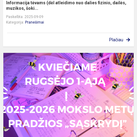
Informacija tėvams (dėl atleidimo nuo dalies fizinio, dailės,
muzikos, šoki...
Paskelbta: 2025-09-09
Kategorija:
Pranešimai
Plačiau
R
1
oj