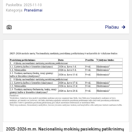
Paskelbta: 2025-11-10
Kategorija:
Pranešimai
Plačiau
2
2
m
N
m
p
p
(..
2025-2026 m.m. Nacionalinių mokinių pasiekimų patikrinimų