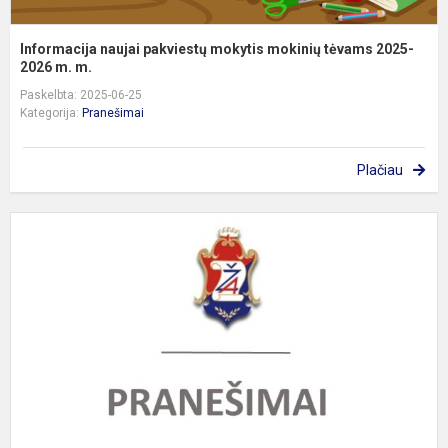
Informacija naujai pakviestų mokytis mokinių tėvams 2025-
2026 m. m.
Paskelbta: 2025-06-25
Kategorija:
Pranešimai
Plačiau
R
B
s
p
v