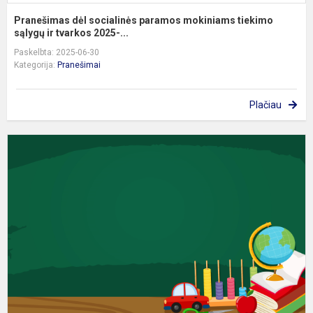
Pranešimas dėl socialinės paramos mokiniams tiekimo
sąlygų ir tvarkos 2025-...
Paskelbta: 2025-06-30
Kategorija:
Pranešimai
Plačiau
I
n
p
m
m
t
2
20