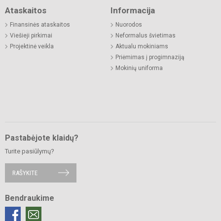
Ataskaitos
Informacija
Finansinės ataskaitos
Nuorodos
Viešieji pirkimai
Neformalus švietimas
Projektinė veikla
Aktualu mokiniams
Priėmimas į progimnaziją
Mokinių uniforma
Pastabėjote klaidų?
Turite pasiūlymų?
RAŠYKITE
Bendraukime