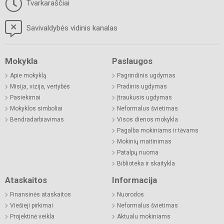
Tvarkaraščiai
Savivaldybės vidinis kanalas
Mokykla
Paslaugos
Apie mokyklą
Pagrindinis ugdymas
Misija, vizija, vertybės
Pradinis ugdymas
Pasiekimai
Įtraukusis ugdymas
Mokyklos simboliai
Neformalus švietimas
Bendradarbiavimas
Visos dienos mokykla
Pagalba mokiniams ir tėvams
Mokinių maitinimas
Patalpų nuoma
Biblioteka ir skaitykla
Ataskaitos
Informacija
Finansinės ataskaitos
Nuorodos
Viešieji pirkimai
Neformalus švietimas
Projektinė veikla
Aktualu mokiniams