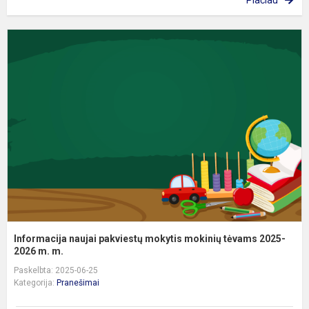
Plačiau
I
n
p
m
m
t
2
20
Informacija naujai pakviestų mokytis mokinių tėvams 2025-
2026 m. m.
Paskelbta: 2025-06-25
Kategorija:
Pranešimai