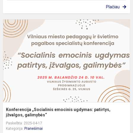
Plačiau
K
„
e
u
p
į
Konferencija „Socialinis emocinis ugdymas: patirtys,
įžvalgos, galimybės“
Paskelbta: 2025-04-17
Kategorija:
Pranešimai