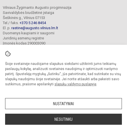
Vilniaus Žygimanto Augusto progimnazija
Savivaldybės biudžetinė įstaiga
Šeškinės g., Vilnius 07153
Tel./ faks.
+370 5 246 8454
El. p.
rastine@augusto.vilnius.lm.lt
Duomenys kaupiami ir saugomi
Juridinių asmenų registre
Įmonės kodas 290003090
Šioje svetainėje naudojame slapukus siekdami užtikrinti jums teikiamų
© 2021. Vilniaus Žygimanto Augusto progimnazija. Visos teisės saugomos.
paslaugų kokybę, analizuoti svetainės naudojimą ir optimizuoti naršymo
Kopijuoti turinį be raštiško mokyklos sutikimo griežtai draudžiama.
patirtį. Spustelėję mygtuką „Sutinku“, jūs patvirtinate, kad sutinkate su visų
slapukų naudojimu šioje svetainėje. Jei norite atšaukti arba pakeisti savo
Versija neįgaliesiems
Slapukų valdymas
sutikimus, prašome apsilankyti
slapukų valdymo puslapyje
.
Mes kuriame mokykloms
SVETAINESMOKYKLOMS.LT
NUSTATYMAI
NESUTINKU