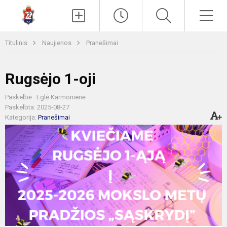
Paieška
Men
Titulinis
Naujienos
Pranešimai
Rugsėjo 1-oji
Paskelbė : Eglė Karmonienė
Paskelbta: 2025-08-27
Kategorija:
Pranešimai