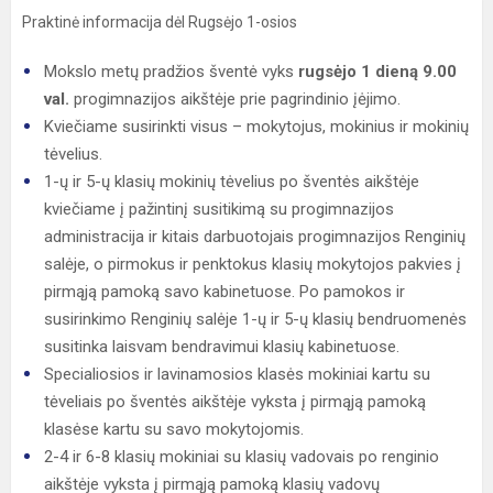
Praktinė informacija dėl Rugsėjo 1-osios
Mokslo metų pradžios šventė vyks
rugsėjo 1 dieną 9.00
val.
progimnazijos aikštėje prie pagrindinio įėjimo.
Kviečiame susirinkti visus – mokytojus, mokinius ir mokinių
tėvelius.
1-ų ir 5-ų klasių mokinių tėvelius po šventės aikštėje
kviečiame į pažintinį susitikimą su progimnazijos
administracija ir kitais darbuotojais progimnazijos Renginių
salėje, o pirmokus ir penktokus klasių mokytojos pakvies į
pirmąją pamoką savo kabinetuose. Po pamokos ir
susirinkimo Renginių salėje 1-ų ir 5-ų klasių bendruomenės
susitinka laisvam bendravimui klasių kabinetuose.
Specialiosios ir lavinamosios klasės mokiniai kartu su
tėveliais po šventės aikštėje vyksta į pirmąją pamoką
klasėse kartu su savo mokytojomis.
2-4 ir 6-8 klasių mokiniai su klasių vadovais po renginio
aikštėje vyksta į pirmąją pamoką klasių vadovų