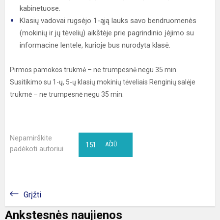
kabinetuose.
Klasių vadovai rugsėjo 1-ąją lauks savo bendruomenės
(mokinių ir jų tėvelių) aikštėje prie pagrindinio įėjimo su
informacine lentele, kurioje bus nurodyta klasė.
Pirmos pamokos trukmė – ne trumpesnė negu 35 min.
Susitikimo su 1-ų, 5-ų klasių mokinių tėveliais Renginių salėje
trukmė – ne trumpesnė negu 35 min.
Nepamirškite
151
AČIŪ
padėkoti autoriui
Grįžti
Ankstesnės naujienos