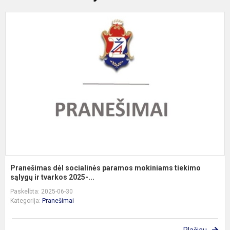
P
d
s
p
m
t
s
Pranešimas dėl socialinės paramos mokiniams tiekimo
sąlygų ir tvarkos 2025-...
Paskelbta: 2025-06-30
Kategorija:
Pranešimai