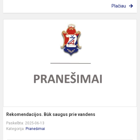
Plačiau
R
B
s
p
v
Rekomendacijos. Būk saugus prie vandens
Paskelbta: 2025-06-13
Kategorija:
Pranešimai