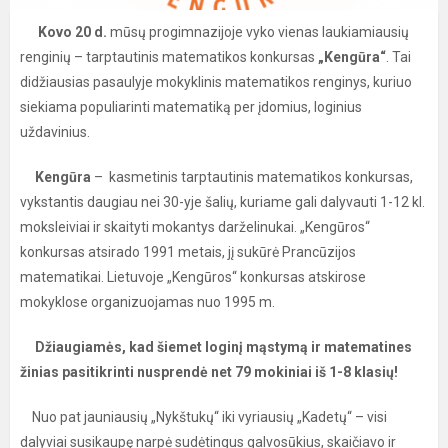
Kovo 20 d.
mūsų progimnazijoje vyko vienas laukiamiausių
renginių – tarptautinis matematikos konkursas
„Kengūra“
. Tai
didžiausias pasaulyje mokyklinis matematikos renginys, kuriuo
siekiama populiarinti matematiką per įdomius, loginius
uždavinius.
Kengūra
– kasmetinis tarptautinis matematikos konkursas,
vykstantis daugiau nei 30-yje šalių, kuriame gali dalyvauti 1-12 kl.
moksleiviai ir skaityti mokantys darželinukai. „Kengūros“
konkursas atsirado 1991 metais, jį sukūrė Prancūzijos
matematikai. Lietuvoje „Kengūros“ konkursas atskirose
mokyklose organizuojamas nuo 1995 m.
Džiaugiamės, kad šiemet loginį mąstymą ir matematines
žinias pasitikrinti nusprendė net 79 mokiniai iš 1-8 klasių!
Nuo pat jauniausių „Nykštukų“ iki vyriausių „Kadetų“ – visi
dalyviai susikaupę narpė sudėtingus galvosūkius, skaičiavo ir