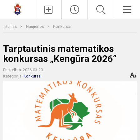
Paieška
Men
Titulinis
Naujienos
Konkursai
Tarptautinis matematikos
konkursas „Kengūra 2026“
Paskelbta: 2026-03-20
Kategorija:
Konkursai