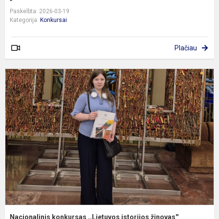
Paskelbta: 2026-03-19
Kategorija:
Konkursai
Plačiau
N
k
,
i
ž
Nacionalinis konkursas ,,Lietuvos istorijos žinovas''