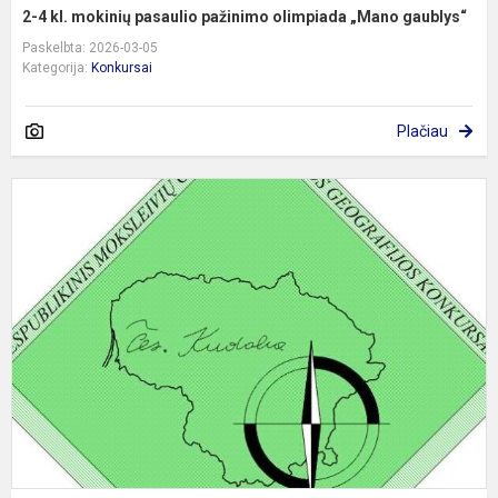
2-4 kl. mokinių pasaulio pažinimo olimpiada „Mano gaublys“
Paskelbta: 2026-03-05
Kategorija:
Konkursai
Plačiau
6
8
k
m
Č
K
g
k