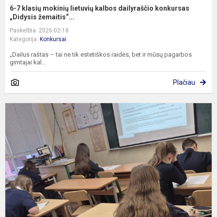
6-7 klasių mokinių lietuvių kalbos dailyraščio konkursas
„Didysis žemaitis“...
Paskelbta: 2026-02-18
Kategorija:
Konkursai
„Dailus raštas – tai ne tik estetiškos raidės, bet ir mūsų pagarbos
gimtajai kal...
Plačiau
N
k
„
i
ž