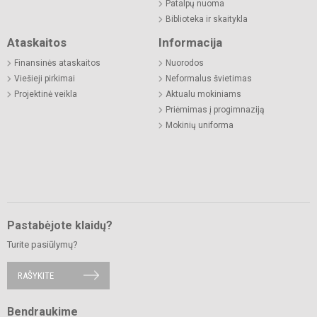
Patalpų nuoma
Biblioteka ir skaitykla
Ataskaitos
Informacija
Finansinės ataskaitos
Nuorodos
Viešieji pirkimai
Neformalus švietimas
Projektinė veikla
Aktualu mokiniams
Priėmimas į progimnaziją
Mokinių uniforma
Pastabėjote klaidų?
Turite pasiūlymų?
RAŠYKITE
Bendraukime