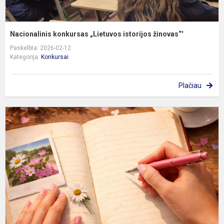
Nacionalinis konkursas „Lietuvos istorijos žinovas“'
Paskelbta: 2026-02-12
Kategorija:
Konkursai
Plačiau
R
b
u
m
5
8
k
m
in