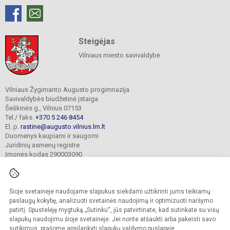
Steigėjas
Vilniaus miesto savivaldybė
Vilniaus Žygimanto Augusto progimnazija
Savivaldybės biudžetinė įstaiga
Šeškinės g., Vilnius 07153
Tel./ faks.
+370 5 246 8454
El. p.
rastine@augusto.vilnius.lm.lt
Duomenys kaupiami ir saugomi
Juridinių asmenų registre
Įmonės kodas 290003090
Šioje svetainėje naudojame slapukus siekdami užtikrinti jums teikiamų
© 2021. Vilniaus Žygimanto Augusto progimnazija. Visos teisės saugomos.
paslaugų kokybę, analizuoti svetainės naudojimą ir optimizuoti naršymo
Kopijuoti turinį be raštiško mokyklos sutikimo griežtai draudžiama.
patirtį. Spustelėję mygtuką „Sutinku“, jūs patvirtinate, kad sutinkate su visų
slapukų naudojimu šioje svetainėje. Jei norite atšaukti arba pakeisti savo
Versija neįgaliesiems
Slapukų valdymas
sutikimus, prašome apsilankyti
slapukų valdymo puslapyje
.