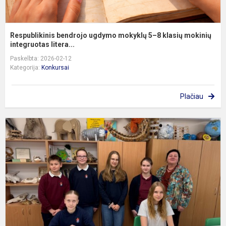
Respublikinis bendrojo ugdymo mokyklų 5–8 klasių mokinių
integruotas litera...
Paskelbta: 2026-02-12
Kategorija:
Konkursai
Plačiau
5
-
8
k
m
g
m
ir
b