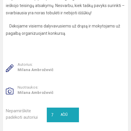
ieškojo teisingų atsakymų. Nesvarbu, kiek taškų pavyks surinkti –
svarbiausia yra noras tobulėti ir nebijoti iššūkių!
Dėkojame visiems dalyvavusiems už drąsą ir mokytojams už
pagalbą organizuojant konkursą.
Autorius:
Milana Ambroževič
Nuotraukos:
Milana Ambroževič
Nepamirškite
7
AČIŪ
padėkoti autoriui