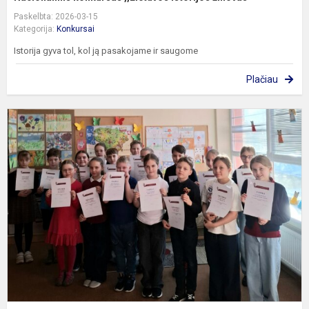
Paskelbta: 2026-03-15
Kategorija:
Konkursai
Istorija gyva tol, kol ją pasakojame ir saugome
Plačiau
2
4
k
m
m
o