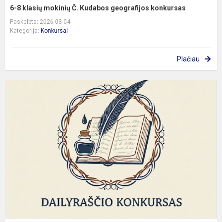
6-8 klasių mokinių Č. Kudabos geografijos konkursas
Paskelbta: 2026-03-04
Kategorija:
Konkursai
Plačiau
6
7
k
m
l
k
d
k
„D