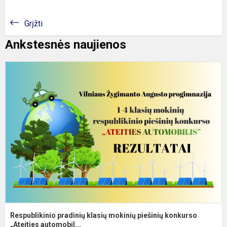
Grįžti
Ankstesnės naujienos
R
p
k
m
p
k
„A
Respublikinio pradinių klasių mokinių piešinių konkurso
„Ateities automobil...