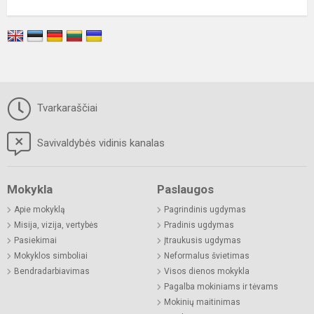
Tvarkaraščiai
Savivaldybės vidinis kanalas
Mokykla
Paslaugos
Apie mokyklą
Pagrindinis ugdymas
Misija, vizija, vertybės
Pradinis ugdymas
Pasiekimai
Įtraukusis ugdymas
Mokyklos simboliai
Neformalus švietimas
Bendradarbiavimas
Visos dienos mokykla
Pagalba mokiniams ir tėvams
Mokinių maitinimas