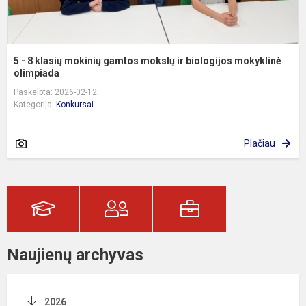
m
5 - 8 klasių mokinių gamtos mokslų ir biologijos mokyklinė
olimpiada
Paskelbta: 2026-02-12
Kategorija:
Konkursai
Plačiau
Naujienų archyvas
2026