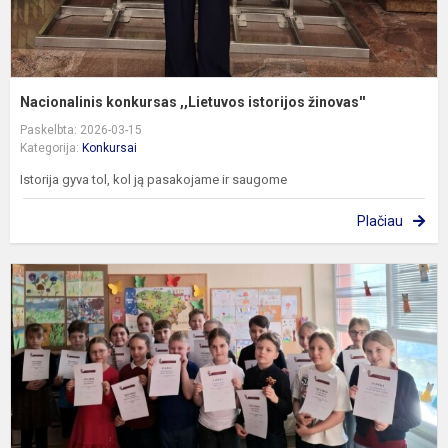
Nacionalinis konkursas ,,Lietuvos istorijos žinovas''
Paskelbta: 2026-03-15
Kategorija:
Konkursai
Istorija gyva tol, kol ją pasakojame ir saugome
Plačiau
2
4
k
m
m
o