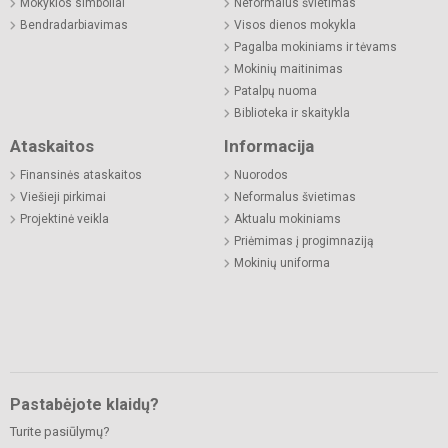
Mokyklos simboliai
Neformalus švietimas
Bendradarbiavimas
Visos dienos mokykla
Pagalba mokiniams ir tėvams
Mokinių maitinimas
Patalpų nuoma
Biblioteka ir skaitykla
Ataskaitos
Informacija
Finansinės ataskaitos
Nuorodos
Viešieji pirkimai
Neformalus švietimas
Projektinė veikla
Aktualu mokiniams
Priėmimas į progimnaziją
Mokinių uniforma
Pastabėjote klaidų?
Turite pasiūlymų?