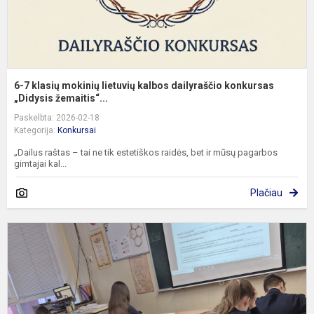
„D
6-7 klasių mokinių lietuvių kalbos dailyraščio konkursas
„Didysis žemaitis“...
Paskelbta: 2026-02-18
Kategorija:
Konkursai
„Dailus raštas – tai ne tik estetiškos raidės, bet ir mūsų pagarbos
gimtajai kal...
Plačiau
N
k
„
i
ž