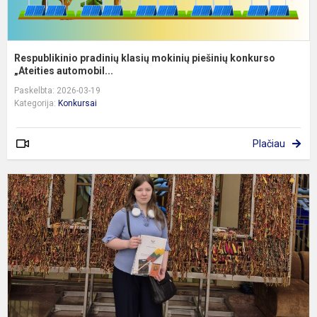
Respublikinio pradinių klasių mokinių piešinių konkurso
„Ateities automobil...
Paskelbta: 2026-03-19
Kategorija:
Konkursai
Plačiau
N
k
,
i
ž