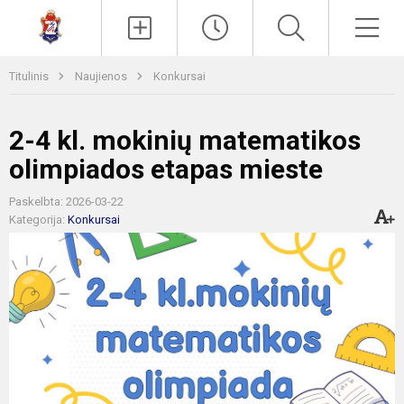
Paieška
Men
Titulinis
Naujienos
Konkursai
2-4 kl. mokinių matematikos
olimpiados etapas mieste
Paskelbta: 2026-03-22
Kategorija:
Konkursai