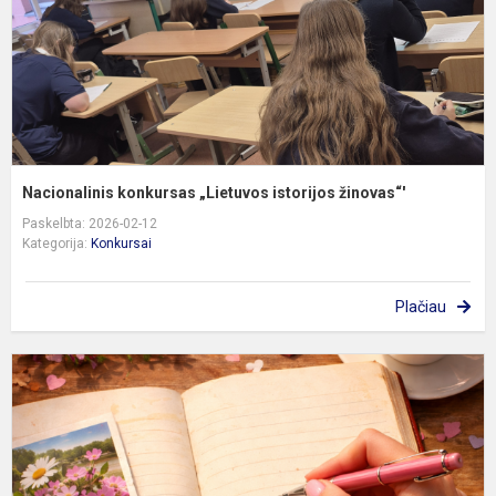
Nacionalinis konkursas „Lietuvos istorijos žinovas“'
Paskelbta: 2026-02-12
Kategorija:
Konkursai
Plačiau
R
b
u
m
5