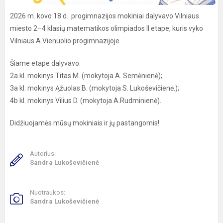
2026 m. kovo 18 d. progimnazijos mokiniai dalyvavo Vilniaus
miesto 2–4 klasių matematikos olimpiados II etape, kuris vyko
Vilniaus A.Vienuolio progimnazijoje.
Šiame etape dalyvavo:
2a kl. mokinys Titas M. (mokytoja A. Semėnienė);
3a kl. mokinys Ąžuolas B. (mokytoja S. Lukoševičienė.);
4b kl. mokinys Vilius D. (mokytoja A.Rudminienė).
Didžiuojamės mūsų mokiniais ir jų pastangomis!
Autorius:
Sandra Lukoševičienė
Nuotraukos:
Sandra Lukoševičienė