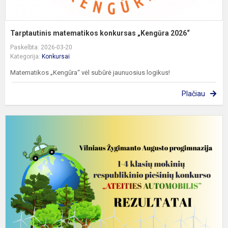
Tarptautinis matematikos konkursas „Kengūra 2026“
Paskelbta: 2026-03-20
Kategorija:
Konkursai
Matematikos „Kengūra“ vėl subūrė jaunuosius logikus!
Plačiau
R
p
k
m
p
k
„A