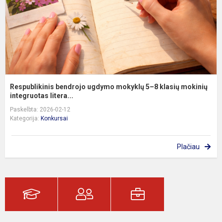
8
k
m
in
Respublikinis bendrojo ugdymo mokyklų 5–8 klasių mokinių
integruotas litera...
Paskelbta: 2026-02-12
Kategorija:
Konkursai
Plačiau