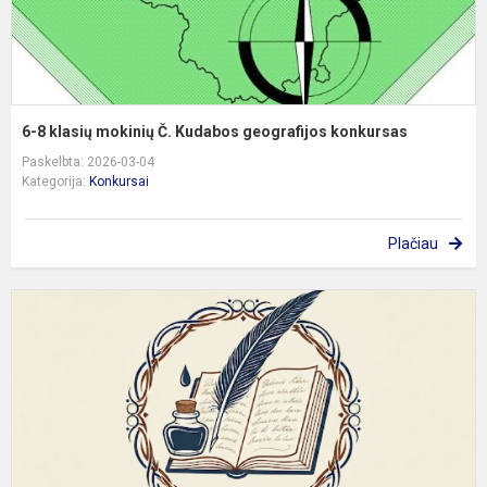
6-8 klasių mokinių Č. Kudabos geografijos konkursas
Paskelbta: 2026-03-04
Kategorija:
Konkursai
Plačiau
6
7
k
m
l
k
d
k