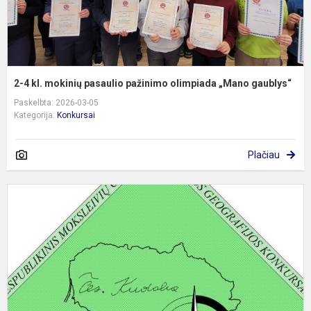
g
2-4 kl. mokinių pasaulio pažinimo olimpiada „Mano gaublys“
Paskelbta: 2026-03-05
Kategorija:
Konkursai
Plačiau
6
8
k
m
Č
K
g
k