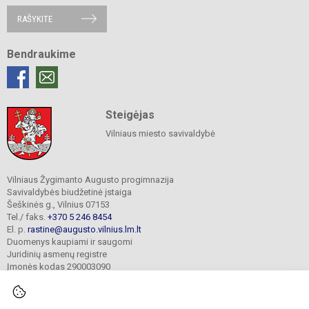
RAŠYKITE
Bendraukime
Steigėjas
Vilniaus miesto savivaldybė
Vilniaus Žygimanto Augusto progimnazija
Savivaldybės biudžetinė įstaiga
Šeškinės g., Vilnius 07153
Tel./ faks.
+370 5 246 8454
El. p.
rastine@augusto.vilnius.lm.lt
Duomenys kaupiami ir saugomi
Juridinių asmenų registre
Įmonės kodas 290003090