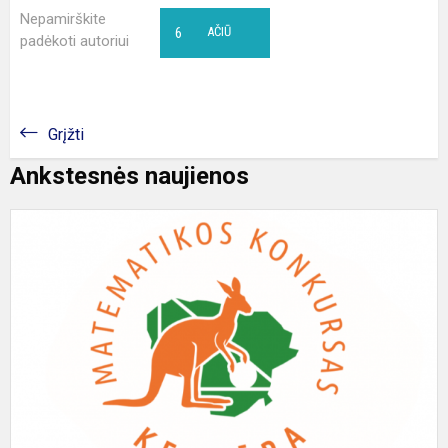
Nepamirškite
6
AČIŪ
padėkoti autoriui
Grįžti
Ankstesnės naujienos
T
m
k
„
2