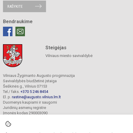
RAŠYKITE
Bendraukime
Steigėjas
Vilniaus miesto savivaldybė
Vilniaus Žygimanto Augusto progimnazija
Savivaldybės biudžetinė įstaiga
Šeškinės g., Vilnius 07153
Tel./ faks.
+370 5 246 8454
El. p.
rastine@augusto.vilnius.lm.lt
Duomenys kaupiami ir saugomi
Juridinių asmenų registre
Įmonės kodas 290003090