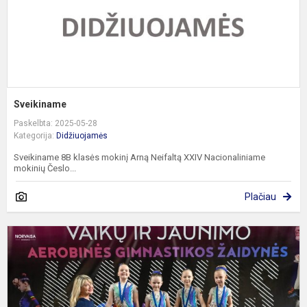
Sveikiname
Paskelbta: 2025-05-28
Kategorija:
Didžiuojamės
Sveikiname 8B klasės mokinį Arną Neifaltą XXIV Nacionaliniame
mokinių Česlo...
Plačiau
L
v
a
g
ž