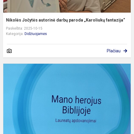
Nikolės Jočytės autorinė darbų paroda „Karoliukų fantazija“
Paskelbta: 2025-10-15
Kategorija:
Didžiuojamės
Plačiau
K
t
l
k
ir
d
i
4