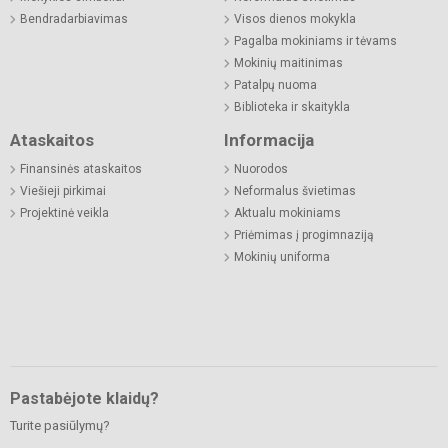
Bendradarbiavimas
Visos dienos mokykla
Pagalba mokiniams ir tėvams
Mokinių maitinimas
Patalpų nuoma
Biblioteka ir skaitykla
Ataskaitos
Informacija
Finansinės ataskaitos
Nuorodos
Viešieji pirkimai
Neformalus švietimas
Projektinė veikla
Aktualu mokiniams
Priėmimas į progimnaziją
Mokinių uniforma
Pastabėjote klaidų?
Turite pasiūlymų?