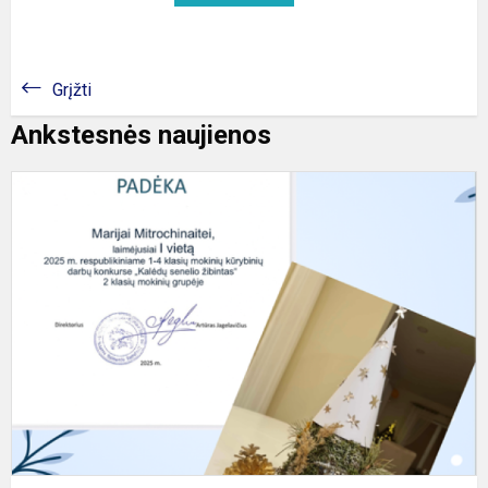
Grįžti
Ankstesnės naujienos
2
k
m
M
M
k
l