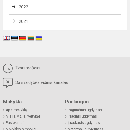
2022
2021
Tvarkaraščiai
Savivaldybės vidinis kanalas
Mokykla
Paslaugos
Apie mokyklą
Pagrindinis ugdymas
Misija, vizija, vertybės
Pradinis ugdymas
Pasiekimai
Įtraukusis ugdymas
Mokyklos simboliai
Neformalus švietimas