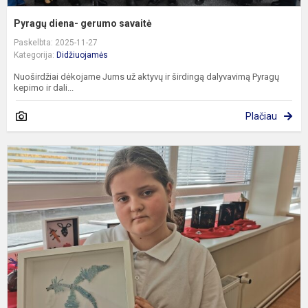
Pyragų diena- gerumo savaitė
Paskelbta: 2025-11-27
Kategorija:
Didžiuojamės
Nuoširdžiai dėkojame Jums už aktyvų ir širdingą dalyvavimą Pyragų
kepimo ir dali...
Plačiau
N
J
a
d
p
„
f