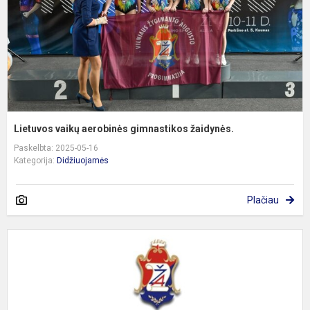
Lietuvos vaikų aerobinės gimnastikos žaidynės.
Paskelbta: 2025-05-16
Kategorija:
Didžiuojamės
Plačiau
S
8
k
m
A