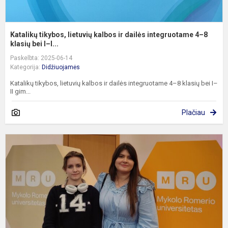
Katalikų tikybos, lietuvių kalbos ir dailės integruotame 4–8
klasių bei I–I...
Paskelbta: 2025-06-14
Kategorija:
Didžiuojamės
Katalikų tikybos, lietuvių kalbos ir dailės integruotame 4–8 klasių bei I–
II gim...
Plačiau
K
„
v
b
l