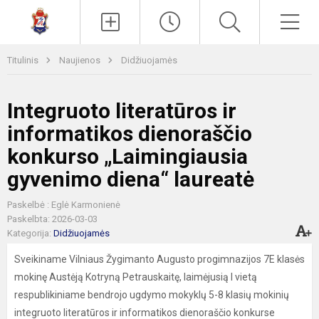
Paieška
Men
Titulinis
Naujienos
Didžiuojamės
Integruoto literatūros ir
informatikos dienoraščio
konkurso „Laimingiausia
gyvenimo diena“ laureatė
Paskelbė : Eglė Karmonienė
Paskelbta: 2026-03-03
Kategorija:
Didžiuojamės
Sveikiname Vilniaus Žygimanto Augusto progimnazijos 7E klasės
mokinę Austėją Kotryną Petrauskaitę, laimėjusią I vietą
respublikiniame bendrojo ugdymo mokyklų 5-8 klasių mokinių
integruoto literatūros ir informatikos dienoraščio konkurse