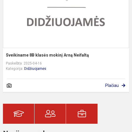
N
Sveikiname 8B klasės mokinį Arną Neifaltą
Paskelbta: 2025-04-16
Kategorija:
Didžiuojamės
Plačiau