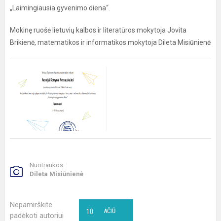
„Laimingiausia gyvenimo diena“.
Mokinę ruošė lietuvių kalbos ir literatūros mokytoja Jovita
Brikienė, matematikos ir informatikos mokytoja Dileta Misiūnienė
Nuotraukos:
Dileta Misiūnienė
Nepamirškite
10
AČIŪ
padėkoti autoriui