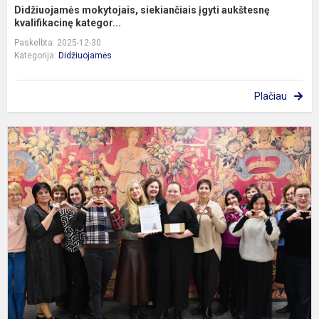
Didžiuojamės mokytojais, siekiančiais įgyti aukštesnę
kvalifikacinę kategor...
Paskelbta: 2025-12-30
Kategorija:
Didžiuojamės
Plačiau
P
d
g
s