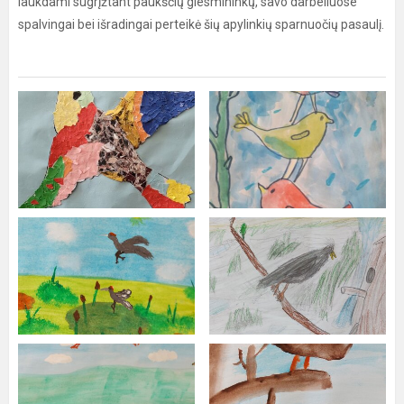
laukdami sugrįžtant paukščių giesmininkų, savo darbeliuose
spalvingai bei išradingai perteikė šių apylinkių sparnuočių pasaulį.