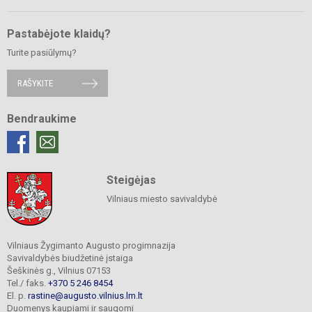
Pastabėjote klaidų?
Turite pasiūlymų?
RAŠYKITE
Bendraukime
Steigėjas
Vilniaus miesto savivaldybė
Vilniaus Žygimanto Augusto progimnazija
Savivaldybės biudžetinė įstaiga
Šeškinės g., Vilnius 07153
Tel./ faks.
+370 5 246 8454
El. p.
rastine@augusto.vilnius.lm.lt
Duomenys kaupiami ir saugomi