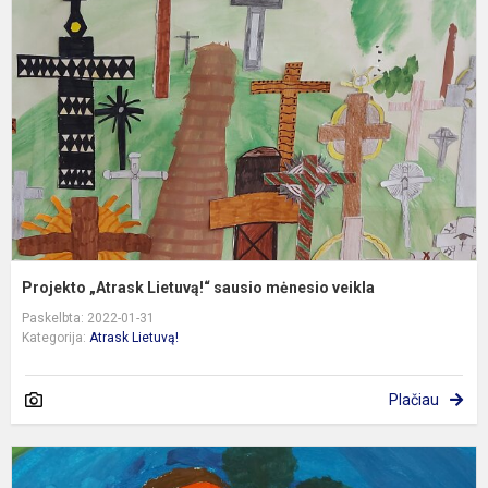
L
s
m
v
Projekto „Atrask Lietuvą!“ sausio mėnesio veikla
Paskelbta: 2022-01-31
Kategorija:
Atrask Lietuvą!
Plačiau
P
„