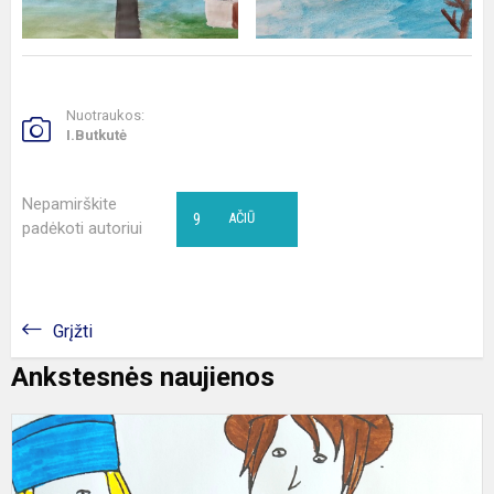
Nuotraukos:
I.Butkutė
Nepamirškite
9
AČIŪ
padėkoti autoriui
Grįžti
Ankstesnės naujienos
P
„
L