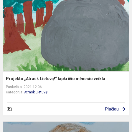
L
l
m
v
Projekto „Atrask Lietuvą!“ lapkričio mėnesio veikla
Paskelbta: 2021-12-06
Kategorija:
Atrask Lietuvą!
Plačiau
P
„