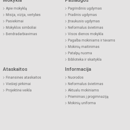
Mokykla
Paslaugos
Apie mokyklą
Pagrindinis ugdymas
Misija, vizija, vertybės
Pradinis ugdymas
Pasiekimai
Įtraukusis ugdymas
Mokyklos simboliai
Neformalus švietimas
Bendradarbiavimas
Visos dienos mokykla
Pagalba mokiniams ir tėvams
Mokinių maitinimas
Patalpų nuoma
Biblioteka ir skaitykla
Ataskaitos
Informacija
Finansinės ataskaitos
Nuorodos
Viešieji pirkimai
Neformalus švietimas
Projektinė veikla
Aktualu mokiniams
Priėmimas į progimnaziją
Mokinių uniforma