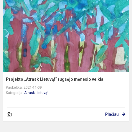
L
r
m
v
Projekto „Atrask Lietuvą!“ rugsėjo mėnesio veikla
Paskelbta: 2021-11-09
Kategorija:
Atrask Lietuvą!
Plačiau