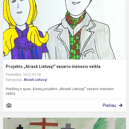
v
m
v
Projekto „Atrask Lietuvą!“ vasario mėnesio veikla
Paskelbta: 2022-02-28
Kategorija:
Atrask Lietuvą!
Pradinių ir spec. klasių projekto „Atrask Lietuvą!“ vasario mėnesio
veikla
Plačiau
P
„