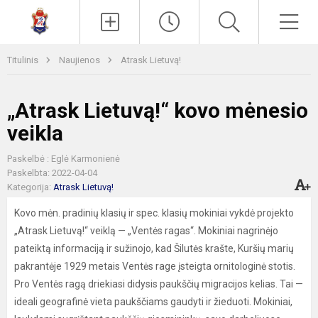
Paieška
Men
Titulinis
Naujienos
Atrask Lietuvą!
„Atrask Lietuvą!“ kovo mėnesio
veikla
Paskelbė : Eglė Karmonienė
Paskelbta: 2022-04-04
Kategorija:
Atrask Lietuvą!
Kovo mėn. pradinių klasių ir spec. klasių mokiniai vykdė projekto
„Atrask Lietuvą!“ veiklą — „Ventės ragas“. Mokiniai nagrinėjo
pateiktą informaciją ir sužinojo, kad Šilutės krašte, Kuršių marių
pakrantėje 1929 metais Ventės rage įsteigta ornitologinė stotis.
Pro Ventės ragą driekiasi didysis paukščių migracijos kelias. Tai —
ideali geografinė vieta paukščiams gaudyti ir žieduoti. Mokiniai,