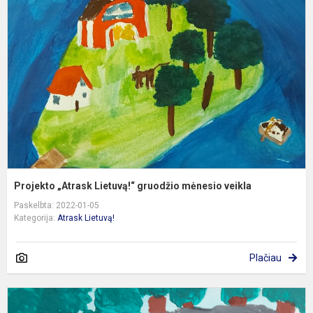
L
g
m
v
Projekto „Atrask Lietuvą!“ gruodžio mėnesio veikla
Paskelbta: 2022-01-05
Kategorija:
Atrask Lietuvą!
Plačiau
P
„