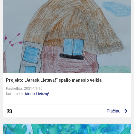
L
s
m
v
Projekto „Atrask Lietuvą!“ spalio mėnesio veikla
Paskelbta: 2021-11-10
Kategorija:
Atrask Lietuvą!
Plačiau
P
„