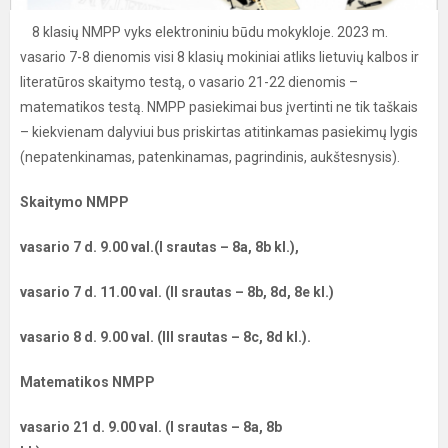
8 klasių NMPP vyks elektroniniu būdu mokykloje. 2023 m.
vasario 7-8 dienomis visi 8 klasių mokiniai atliks lietuvių kalbos ir
literatūros skaitymo testą, o vasario 21-22 dienomis –
matematikos testą. NMPP pasiekimai bus įvertinti ne tik taškais
– kiekvienam dalyviui bus priskirtas atitinkamas pasiekimų lygis
(nepatenkinamas, patenkinamas, pagrindinis, aukštesnysis).
Skaitymo NMPP
vasario 7 d. 9.00 val.(I srautas – 8a, 8b kl.),
vasario 7 d. 11.00 val. (II srautas – 8b, 8d, 8e kl.)
vasario 8 d. 9.00 val. (III srautas – 8c, 8d kl.).
Matematikos NMPP
vasario 21 d. 9.00 val. (I srautas – 8a, 8b