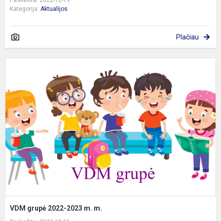
Paskelbta: 2022-12-19
Kategorija:
Aktualijos
Plačiau
g
2
2
m
m
VDM grupė 2022-2023 m. m.