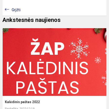
Grįžti
Ankstesnės naujienos
K
p
2
Kalėdinis paštas 2022
Paskelbta: 2022-12-19