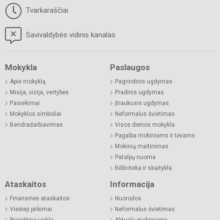
Tvarkaraščiai
Savivaldybės vidinis kanalas
Mokykla
Paslaugos
Apie mokyklą
Pagrindinis ugdymas
Misija, vizija, vertybės
Pradinis ugdymas
Pasiekimai
Įtraukusis ugdymas
Mokyklos simboliai
Neformalus švietimas
Bendradarbiavimas
Visos dienos mokykla
Pagalba mokiniams ir tėvams
Mokinių maitinimas
Patalpų nuoma
Biblioteka ir skaitykla
Ataskaitos
Informacija
Finansinės ataskaitos
Nuorodos
Viešieji pirkimai
Neformalus švietimas
Projektinė veikla
Aktualu mokiniams