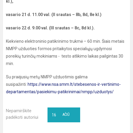
kl.),
vasario 21 d. 11.00 val. (II srautas – 8b, 8d, 8e kl.)
vasario 22 d. 9.00 val. (III srautas – 8c, 8d kl.).
Kiekvieno elektroninio patikrinimo trukmė – 60 min. Šiais metais
NMPP užduoties formos pritaikytos specialiųjų ugdymosi
poreikių turinčių mokiniams - testo atlikimo laikas pailgintas 30
min.
Su praėjusių metų NMPP užduotimis galima
susipažinti:
https://www.nsa.smm.lt/stebesenos-ir-vertinimo-
departamentas/pasiekimu-patikrinimai/nmpp/uzduotys/
Nepamirškite
16
AČIŪ
padėkoti autoriui