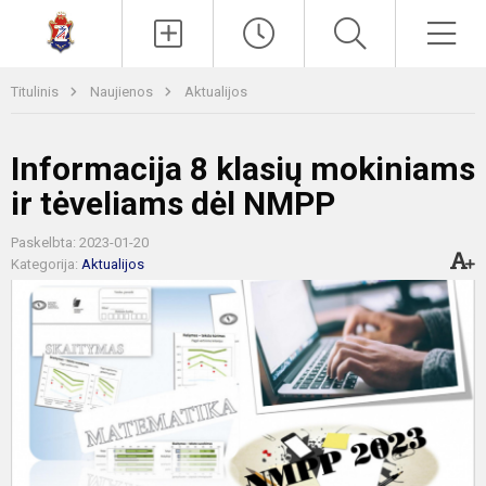
Paieška
Men
Titulinis
Naujienos
Aktualijos
Informacija 8 klasių mokiniams
ir tėveliams dėl NMPP
Paskelbta: 2023-01-20
Kategorija:
Aktualijos