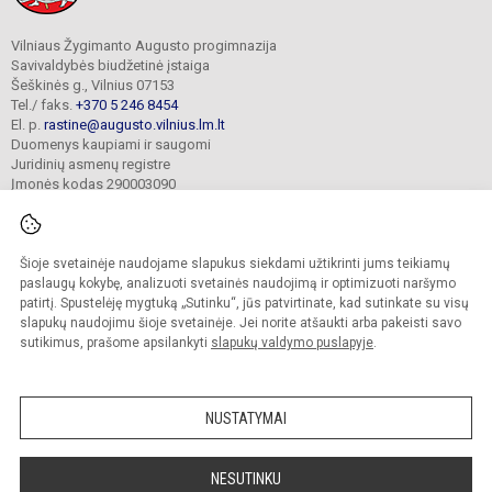
Vilniaus Žygimanto Augusto progimnazija
Savivaldybės biudžetinė įstaiga
Šeškinės g., Vilnius 07153
Tel./ faks.
+370 5 246 8454
El. p.
rastine@augusto.vilnius.lm.lt
Duomenys kaupiami ir saugomi
Juridinių asmenų registre
Įmonės kodas 290003090
Šioje svetainėje naudojame slapukus siekdami užtikrinti jums teikiamų
© 2021. Vilniaus Žygimanto Augusto progimnazija. Visos teisės saugomos.
paslaugų kokybę, analizuoti svetainės naudojimą ir optimizuoti naršymo
Kopijuoti turinį be raštiško mokyklos sutikimo griežtai draudžiama.
patirtį. Spustelėję mygtuką „Sutinku“, jūs patvirtinate, kad sutinkate su visų
slapukų naudojimu šioje svetainėje. Jei norite atšaukti arba pakeisti savo
Versija neįgaliesiems
Slapukų valdymas
sutikimus, prašome apsilankyti
slapukų valdymo puslapyje
.
Mes kuriame mokykloms
SVETAINESMOKYKLOMS.LT
NUSTATYMAI
NESUTINKU