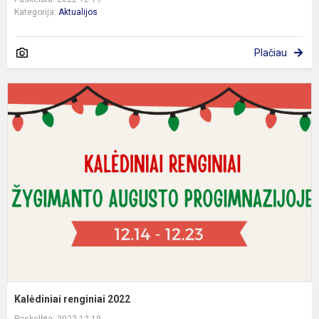
Kategorija:
Aktualijos
Plačiau
K
r
2
Kalėdiniai renginiai 2022