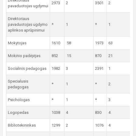
Direktoriaus
2973
2
3501
2
pavaduotojas ugdymui
Direktoriaus
pavaduotojas ugdymo
*
1
*
1
aplinkos aprūpinimui
Mokytojas
1610
58
1973
63
Mokinio padėjėjas
852
15
870
21
Socialinis pedagogas
1982
3
2391
1
Specialusis
*
1
*
2
pedagogas
Psichologas
*
1
*
3
Logopedas
1038
4
830
4
Bibliotekininkas
1299
2
1076
4