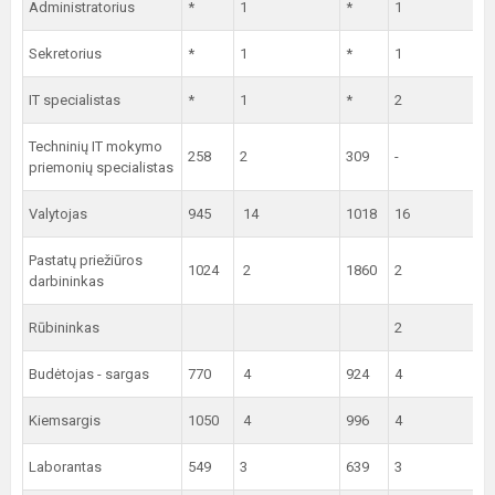
Administratorius
*
1
*
1
Sekretorius
*
1
*
1
IT specialistas
*
1
*
2
Techninių IT mokymo
258
2
309
-
priemonių specialistas
Valytojas
945
14
1018
16
Pastatų priežiūros
1024
2
1860
2
darbininkas
Rūbininkas
2
Budėtojas - sargas
770
4
924
4
Kiemsargis
1050
4
996
4
Laborantas
549
3
639
3