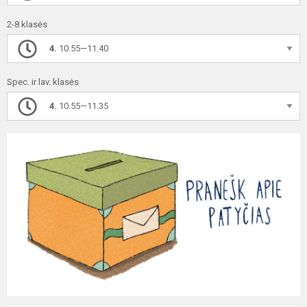
2-8 klasės
4.
10.55—11.40
Spec. ir lav. klasės
4.
10.55—11.35