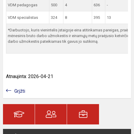
VDM pedagogas
500
4
636
-
VDM specialistas
324
8
395
13
*Darbuotojo, kuris vienintelis įstaigoje eina atitinkamas pareigas, praėjus
mėnesinis bruto darbo užmokestis ir einamųjų metų praėjusio ketvirčio vi
darbo užmokestis pateikiamas tik gavus jo sutikimą.
Atnaujinta: 2026-04-21
Grįžti