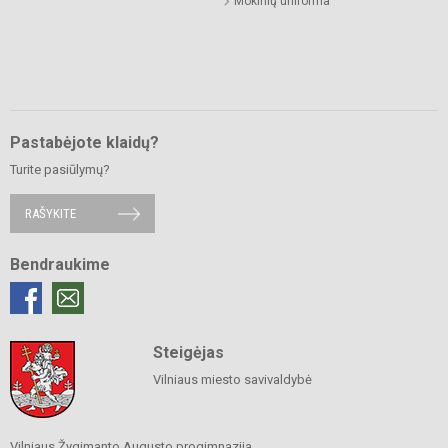
Mokinių uniforma
Pastabėjote klaidų?
Turite pasiūlymų?
RAŠYKITE
Bendraukime
Steigėjas
Vilniaus miesto savivaldybė
Vilniaus Žygimanto Augusto progimnazija