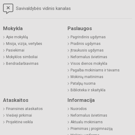
Savivaldybės vidinis kanalas
Mokykla
Paslaugos
Apie mokyklą
Pagrindinis ugdymas
Misija, vizija, vertybės
Pradinis ugdymas
Pasiekimai
Įtraukusis ugdymas
Mokyklos simboliai
Neformalus švietimas
Bendradarbiavimas
Visos dienos mokykla
Pagalba mokiniams ir tėvams
Mokinių maitinimas
Patalpų nuoma
Biblioteka ir skaitykla
Ataskaitos
Informacija
Finansinės ataskaitos
Nuorodos
Viešieji pirkimai
Neformalus švietimas
Projektinė veikla
Aktualu mokiniams
Priėmimas į progimnaziją