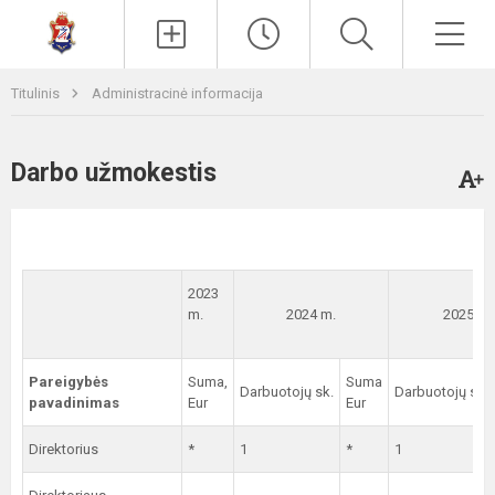
Paieška
Men
Titulinis
Administracinė informacija
Darbo užmokestis
2023
m.
2024 m.
2025 m.
Pareigybės
Suma,
Suma
Darbuotojų sk.
Darbuotojų sk.
pavadinimas
Eur
Eur
Direktorius
*
1
*
1