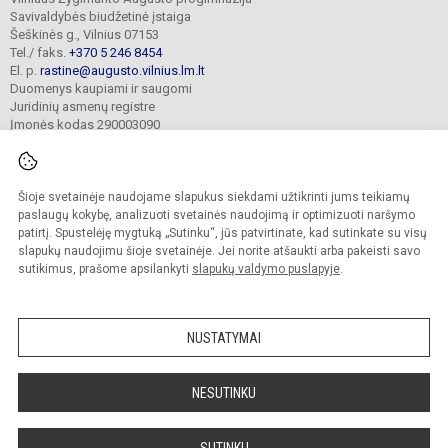
Savivaldybės biudžetinė įstaiga
Šeškinės g., Vilnius 07153
Tel./ faks.
+370 5 246 8454
El. p.
rastine@augusto.vilnius.lm.lt
Duomenys kaupiami ir saugomi
Juridinių asmenų registre
Įmonės kodas 290003090
Šioje svetainėje naudojame slapukus siekdami užtikrinti jums teikiamų
© 2021. Vilniaus Žygimanto Augusto progimnazija. Visos teisės saugomos.
paslaugų kokybę, analizuoti svetainės naudojimą ir optimizuoti naršymo
Kopijuoti turinį be raštiško mokyklos sutikimo griežtai draudžiama.
patirtį. Spustelėję mygtuką „Sutinku“, jūs patvirtinate, kad sutinkate su visų
slapukų naudojimu šioje svetainėje. Jei norite atšaukti arba pakeisti savo
Versija neįgaliesiems
Slapukų valdymas
sutikimus, prašome apsilankyti
slapukų valdymo puslapyje
.
Mes kuriame mokykloms
SVETAINESMOKYKLOMS.LT
NUSTATYMAI
NESUTINKU
SUTINKU